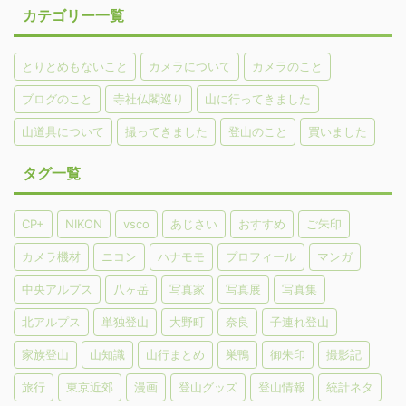
カテゴリー一覧
とりとめもないこと
カメラについて
カメラのこと
ブログのこと
寺社仏閣巡り
山に行ってきました
山道具について
撮ってきました
登山のこと
買いました
タグ一覧
CP+
NIKON
vsco
あじさい
おすすめ
ご朱印
カメラ機材
ニコン
ハナモモ
プロフィール
マンガ
中央アルプス
八ヶ岳
写真家
写真展
写真集
北アルプス
単独登山
大野町
奈良
子連れ登山
家族登山
山知識
山行まとめ
巣鴨
御朱印
撮影記
旅行
東京近郊
漫画
登山グッズ
登山情報
統計ネタ