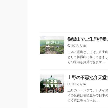
御嶽山でご朱印拝受
2017/7/16
日本３霊山としては、富士
として御嶽山に登ってきまし
ん御朱印を拝受できます ...
上野の不忍池弁天堂
2017/7/14
上野のトーハクで、日タイ修
イの仏像は表情豊かで日本の
行く前に寄った不忍 ...