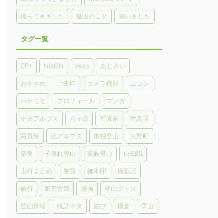
撮ってきました
登山のこと
買いました
タグ一覧
CP+
NIKON
vsco
あじさい
おすすめ
ご朱印
カメラ機材
ニコン
ハナモモ
プロフィール
マンガ
中央アルプス
八ヶ岳
写真家
写真展
写真集
北アルプス
単独登山
大野町
奈良
子連れ登山
家族登山
山知識
山行まとめ
巣鴨
御朱印
撮影記
旅行
東京近郊
漫画
登山グッズ
登山情報
統計ネタ
遊び
鎌倉
雪山