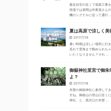
最近自宅の近くで道路工事
現場では昼間は作業員さん
機のシグナルに従って通行 ..
夏は高原で涼しく美
2017/7/19
暑い時期は涼しい場所に行
見れて雲海まで眺められちゃ
いたくなりません？それ ...
御嶽神社里宮で御朱
よ？
2017/7/18
木曽の御嶽神社に参拝してき
すね。御嶽山の登山口近く
神社。と、黒沢口の木曽 ...