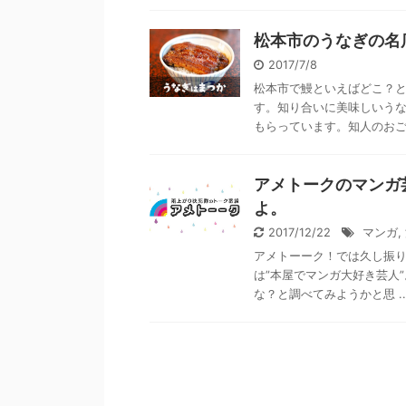
松本市のうなぎの名
2017/7/8
松本市で鰻といえばどこ？
す。知り合いに美味しいう
もらっています。知人のおご .
アメトークのマンガ
よ。
2017/12/22
マンガ
,
アメトーーク！では久し振
は”本屋でマンガ大好き芸人
な？と調べてみようかと思 ..