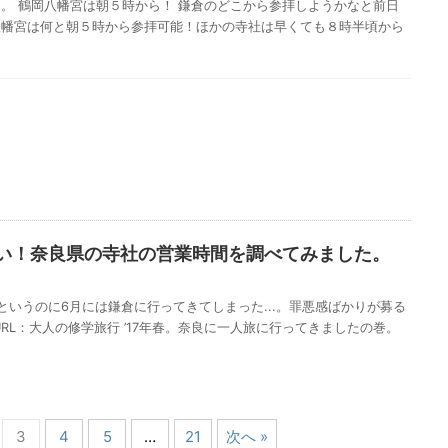
。 鶴岡八幡宮は朝５時から！ 鎌倉のどこから参拝しようかなと前日
八幡宮は何と朝５時から参拝可能！ほかの寺社は早くても８時半頃から
い！奈良県の寺社の営業時間を調べてみました。
というのに6月には鎌倉に行ってきてしまった...。罪悪感ばかりが募る
RL：大人の修学旅行 ’17年春。奈良に一人旅に行ってきましたの巻。
3
4
5
…
21
次へ »