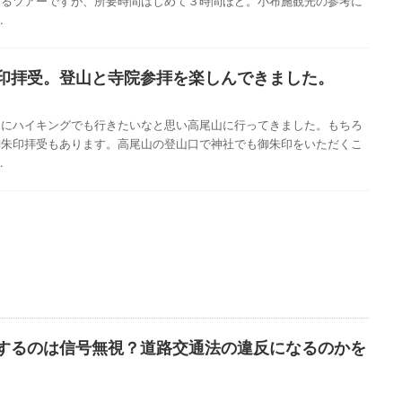
巡るツアーですが、所要時間はしめて３時間ほど。小布施観光の参考に
.
印拝受。登山と寺院参拝を楽しんできました。
山にハイキングでも行きたいなと思い高尾山に行ってきました。もちろ
御朱印拝受もあります。高尾山の登山口で神社でも御朱印をいただくこ
.
するのは信号無視？道路交通法の違反になるのかを