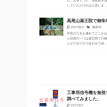
た。お寺２つと、美術館を
していただければと思いま ..
高尾山薬王院で御朱
2017/8/2
御朱印
年長の三女も連れてどこか
ん目的の一つは薬王院での
とができたのであわせて紹 ..
工事用信号機を無視
調べてみました。
2017/8/1