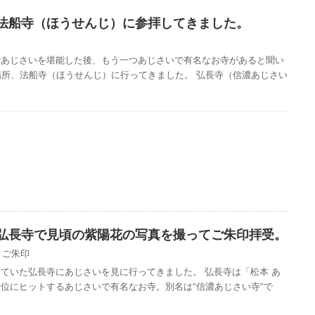
法船寺（ほうせんじ）に参拝してきました。
であじさいを堪能した後、もう一つあじさいで有名なお寺があると聞い
場所、法船寺（ほうせんじ）に行ってきました。 弘長寺（信濃あじさい
弘長寺で見頃の紫陽花の写真を撮ってご朱印拝受。
,
ご朱印
ていた弘長寺にあじさいを見に行ってきました。 弘長寺は「松本 あ
位にヒットするあじさいで有名なお寺。別名は”信濃あじさい寺”で