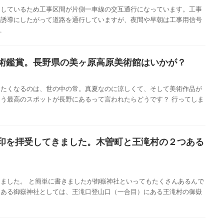
をしているため工事区間が片側一車線の交互通行になっています。工事
の誘導にしたがって道路を通行していますが、夜間や早朝は工事用信号
.
術鑑賞。長野県の美ヶ原高原美術館はいかが？
きたくなるのは、世の中の常。真夏なのに涼しくて、そして美術作品が
う最高のスポットが長野にあるって言われたらどうです？ 行ってしま
印を拝受してきました。木曽町と王滝村の２つある
ました。 と簡単に書きましたが御嶽神社といってもたくさんあるんで
にある御嶽神社としては、王滝口登山口（一合目）にある王滝村の御嶽