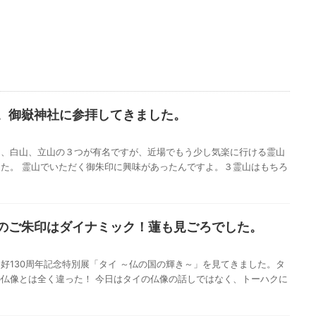
。御嶽神社に参拝してきました。
山、白山、立山の３つが有名ですが、近場でもう少し気楽に行ける霊山
た。 霊山でいただく御朱印に興味があったんですよ。３霊山はもちろ
のご朱印はダイナミック！蓮も見ごろでした。
好130周年記念特別展「タイ ～仏の国の輝き～」を見てきました。タ
仏像とは全く違った！ 今日はタイの仏像の話しではなく、トーハクに