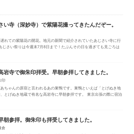
さい寺（深妙寺）で紫陽花撮ってきたんだぞー。
足遅れての紫陽花の開花。地元の新聞で紹介されていたあじさい寺に行
のあじさい祭りは今週末7月8日まで！たぶんその日を過ぎても見ごろは
高岩寺で御朱印拝受。早朝参拝してきました。
朱印
ばあちゃんの原宿と言われるあの巣鴨です。巣鴨といえば「とげぬき地
、とげぬき地蔵で有名な高岩寺に早朝参拝です。 東京出張の際に宿泊
早朝参拝。御朱印も拝受してきました。
鎌倉