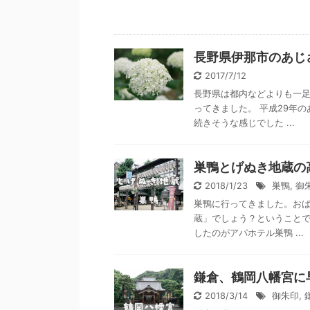
長野県伊那市のあじ
2017/7/12
長野県は都内などよりも一
ってきました。 平成29年
続きそうな感じでした ...
巣鴨とげぬき地蔵の
2018/1/23
巣鴨
,
御
巣鴨に行ってきました。お
蔵」でしょう？ということで
したのがアパホテル巣鴨 ...
鎌倉、鶴岡八幡宮に
2018/3/14
御朱印
,