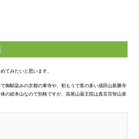
報
とめてみたいと思います。
塔で御馴染みの京都の東寺や、初もうで客の多い成田山新勝寺
全体の総本山なので別格ですが、高尾山薬王院は真言宗智山派
。