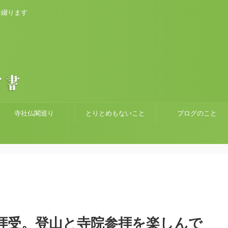
を綴ります
寺社仏閣巡り
とりとめもないこと
ブログのこと
拝受。登山と寺院参拝を楽しんで