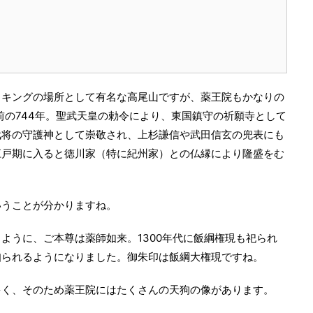
イキングの場所として有名な高尾山ですが、薬王院もかなりの
前の744年。聖武天皇の勅令により、東国鎮守の祈願寺として
武将の守護神として崇敬され、上杉謙信や武田信玄の兜表にも
江戸期に入ると徳川家（特に紀州家）との仏縁により隆盛をむ
いうことが分かりますね。
ように、ご本尊は薬師如来。1300年代に飯綱権現も祀られ
知られるようになりました。御朱印は飯綱大権現ですね。
多く、そのため薬王院にはたくさんの天狗の像があります。