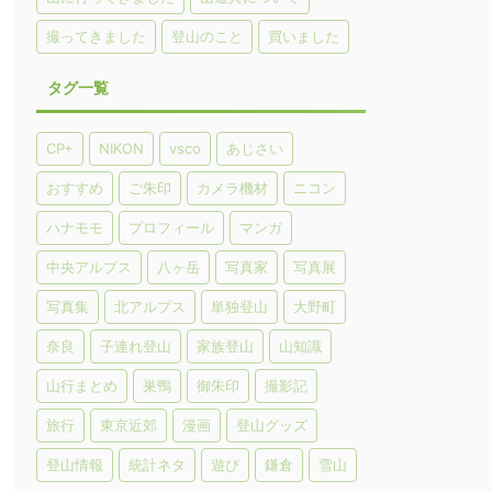
撮ってきました
登山のこと
買いました
タグ一覧
CP+
NIKON
vsco
あじさい
おすすめ
ご朱印
カメラ機材
ニコン
ハナモモ
プロフィール
マンガ
中央アルプス
八ヶ岳
写真家
写真展
写真集
北アルプス
単独登山
大野町
奈良
子連れ登山
家族登山
山知識
山行まとめ
巣鴨
御朱印
撮影記
旅行
東京近郊
漫画
登山グッズ
登山情報
統計ネタ
遊び
鎌倉
雪山