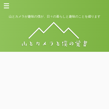
山とカメラが趣味の僕が、日々の暮らしと趣味のことを綴ります