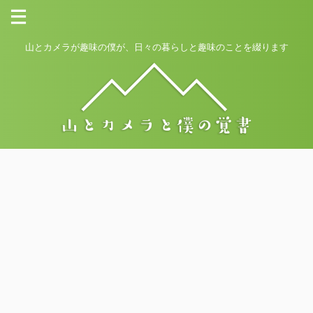
山とカメラが趣味の僕が、日々の暮らしと趣味のことを綴ります