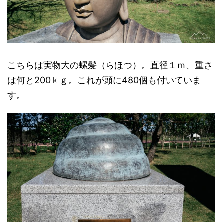
こちらは実物大の螺髪（らほつ）。直径１ｍ、重さ
は何と200ｋｇ。これが頭に480個も付いていま
す。