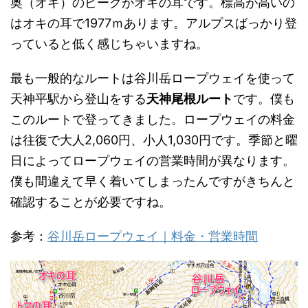
奥（オキ）のピークがオキの耳です。標高が高いの
はオキの耳で1977ｍあります。アルプスばっかり登
っていると低く感じちゃいますね。
最も一般的なルートは谷川岳ロープウェイを使って
天神平駅から登山をする
天神尾根ルート
です。僕も
このルートで登ってきました。ロープウェイの料金
は往復で大人2,060円、小人1,030円です。季節と曜
日によってロープウェイの営業時間が異なります。
僕も間違えて早く着いてしまったんですがきちんと
確認することが必要ですね。
参考：
谷川岳ロープウェイ｜料金・営業時間