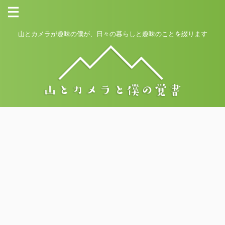
山とカメラが趣味の僕が、日々の暮らしと趣味のことを綴ります