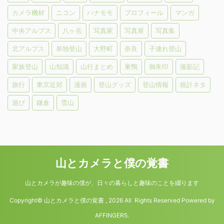
カメラ機材
ニコン
ハナモモ
プロフィール
マンガ
中央アルプス
八ヶ岳
写真家
写真展
写真集
北アルプス
単独登山
大野町
奈良
子連れ登山
家族登山
山知識
山行まとめ
巣鴨
御朱印
撮影記
旅行
東京近郊
漫画
登山グッズ
登山情報
統計ネタ
遊び
鎌倉
雪山
山とカメラと僕の覚書
山とカメラが趣味の僕が、日々の暮らしと趣味のことを綴ります
Copyright© 山とカメラと僕の覚書 , 2026 All Rights Reserved Powered by
AFFINGER5
.