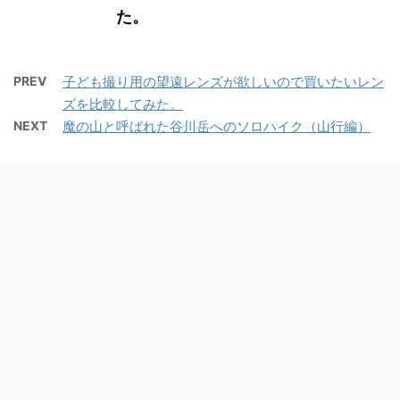
た。
PREV
子ども撮り用の望遠レンズが欲しいので買いたいレン
ズを比較してみた。
NEXT
魔の山と呼ばれた谷川岳へのソロハイク（山行編）