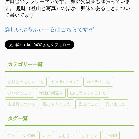
片田舎のサラリーマンです。 娘の父親業も頑張っていま
す。 趣味（登山と写真）のほか、興味のあることについ
て書いてます。
詳しいぷろふぃーるはこちらですぞ
カテゴリー一覧
とりとめもないこと
カメラについて
カメラのこと
ブログのこと
寺社仏閣巡り
山に行ってきました
山道具について
撮ってきました
登山のこと
買いました
タグ一覧
CP+
NIKON
vsco
あじさい
おすすめ
ご朱印