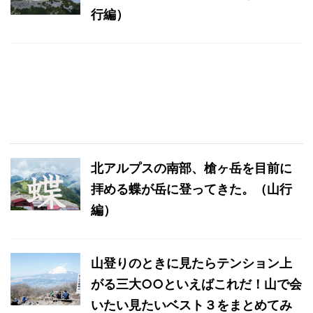
行編）
北アルプスの南部、槍ヶ岳を目前に
拝める蝶が岳に登ってきた。（山行
編）
山登りのときに見たらテンション上
がる三大○○といえばこれだ！山で会
いたい見たいベスト３をまとめてみ