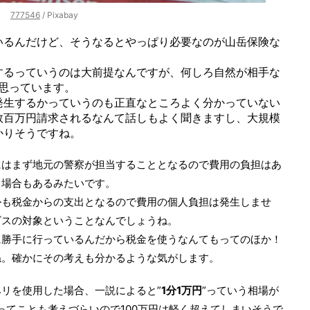
777546
/ Pixabay
いるんだけど、そうなるとやっぱり必要なのが山岳保険な
するっていうのは大前提なんですが、何しろ自然が相手な
と思っています。
発生するかっていうのも正直なところよく分かっていない
数百万円請求されるなんて話しもよく聞きますし、大規模
かりそうですね。
にはまず地元の警察が担当することとなるので費用の負担はあ
る場合もあるみたいです。
かも税金からの支出となるので費用の個人負担は発生しませ
ビスの対象ということなんでしょうね。
に勝手に行っているんだから税金を使うなんてもってのほか！
ね。確かにその考えも分かるような気がします。
リを使用した場合、一説によると”
1分1万円
”っていう相場が
ってことも考えづらいので100万円は軽く超えてしまいそうで