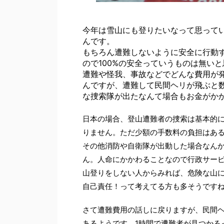
今年は雪山にも登りたいなって思って
んです。
もちろん遭難しないように安全に行動
ので100%の安全っていうものは無い
遭難や怪我、事故などでどんな費用が
んですが、遭難して民間ヘリが飛ぶと
な捜索隊が出たなんて場合もお金がか
日本の場合、登山遭難者の捜索は基本的
りません。ただ少額の手数料の負担はあ
その他消防や自衛隊が出動した場合なん
ん。人命にかかわることなので行政サー
山登りをしない人からみれば、危険な山
自己責任！って考えてる方も多そうです
さて遭難費用の話しに戻りますが、民間ヘ
あるようです。1時間で遭難者が見つかる