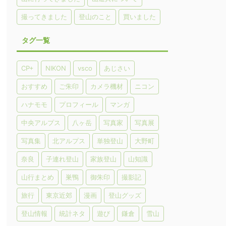
撮ってきました
登山のこと
買いました
タグ一覧
CP+
NIKON
vsco
あじさい
おすすめ
ご朱印
カメラ機材
ニコン
ハナモモ
プロフィール
マンガ
中央アルプス
八ヶ岳
写真家
写真展
写真集
北アルプス
単独登山
大野町
奈良
子連れ登山
家族登山
山知識
山行まとめ
巣鴨
御朱印
撮影記
旅行
東京近郊
漫画
登山グッズ
登山情報
統計ネタ
遊び
鎌倉
雪山