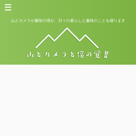
山とカメラが趣味の僕が、日々の暮らしと趣味のことを綴ります