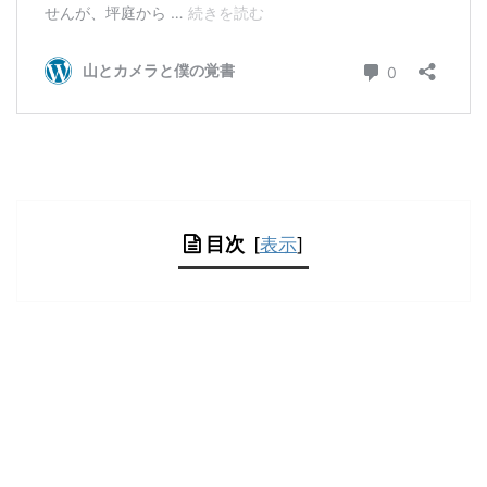
目次
[
表示
]