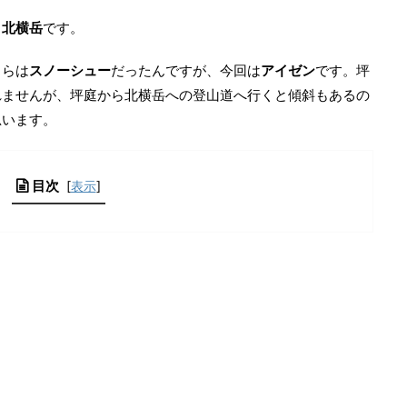
る
北横岳
です。
ちらは
スノーシュー
だったんですが、今回は
アイゼン
です。坪
れませんが、坪庭から北横岳への登山道へ行くと傾斜もあるの
思います。
目次
[
表示
]