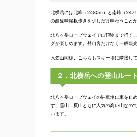
北横岳には北峰（2480ｍ）と南峰（24
の醍醐味尾根歩きを少しだけ味わうこと
北八ヶ岳ロープウェイで山頂駅まで行く
グが楽しめます。登山客だけなく一般観
入笠山同様、こちらもスキー場に隣接し
２．北横岳への登山ルー
北八ヶ岳ロープウェイの駐車場に車を止
す。雪山、夏山ともに人気の高い山なの
います。