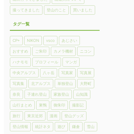
撮ってきました
登山のこと
買いました
タグ一覧
CP+
NIKON
vsco
あじさい
おすすめ
ご朱印
カメラ機材
ニコン
ハナモモ
プロフィール
マンガ
中央アルプス
八ヶ岳
写真家
写真展
写真集
北アルプス
単独登山
大野町
奈良
子連れ登山
家族登山
山知識
山行まとめ
巣鴨
御朱印
撮影記
旅行
東京近郊
漫画
登山グッズ
登山情報
統計ネタ
遊び
鎌倉
雪山