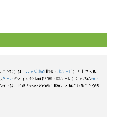
よこだけ）は、
八ヶ岳連峰
北部（
北八ヶ岳
）の山である。
じ
八ヶ岳
のわずか10 kmほど南（南八ヶ岳）に同名の
横岳
の横岳は、区別のため便宜的に北横岳と称されることが多