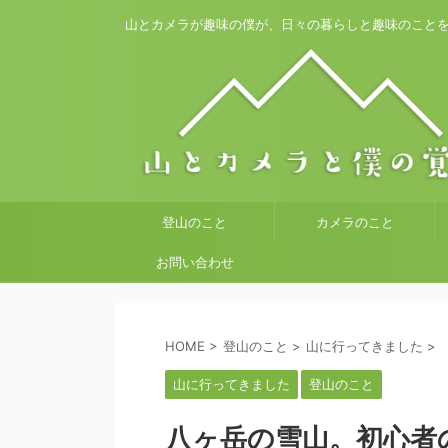
山とカメラが趣味の僕が、日々の暮らしと趣味のこと
登山のこと
カメラのこと
お問い合わせ
HOME
>
登山のこと
>
山に行ってきました
>
山に行ってきました
登山のこと
八ヶ岳の雪山。初心者