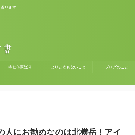
を綴ります
寺社仏閣巡り
とりとめもないこと
ブログのこと
の人にお勧めなのは北横岳！アイ