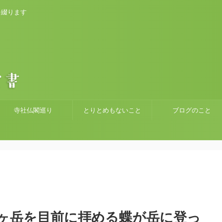
を綴ります
寺社仏閣巡り
とりとめもないこと
ブログのこと
ヶ岳を目前に拝める蝶が岳に登っ