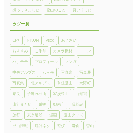
撮ってきました
登山のこと
買いました
タグ一覧
CP+
NIKON
vsco
あじさい
おすすめ
ご朱印
カメラ機材
ニコン
ハナモモ
プロフィール
マンガ
中央アルプス
八ヶ岳
写真家
写真展
写真集
北アルプス
単独登山
大野町
奈良
子連れ登山
家族登山
山知識
山行まとめ
巣鴨
御朱印
撮影記
旅行
東京近郊
漫画
登山グッズ
登山情報
統計ネタ
遊び
鎌倉
雪山