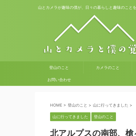
山とカメラが趣味の僕が、日々の暮らしと趣味のこと
登山のこと
カメラのこと
お問い合わせ
HOME
>
登山のこと
>
山に行ってきました
>
山に行ってきました
登山のこと
北アルプスの南部、槍