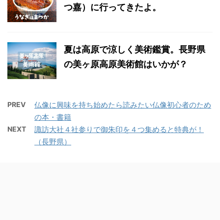
つ嘉）に行ってきたよ。
夏は高原で涼しく美術鑑賞。長野県
の美ヶ原高原美術館はいかが？
PREV
仏像に興味を持ち始めたら読みたい仏像初心者のため
の本・書籍
NEXT
諏訪大社４社参りで御朱印を４つ集めると特典が！
（長野県）