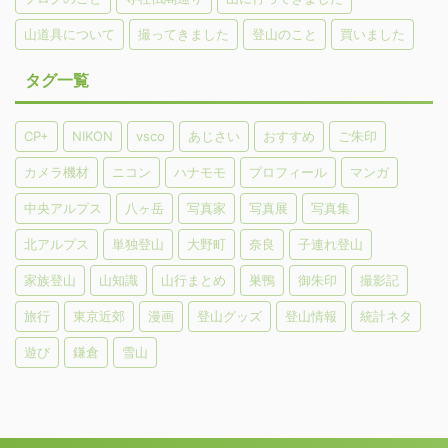
山道具について
撮ってきました
登山のこと
買いました
タグ一覧
CP+
NIKON
vsco
あじさい
おすすめ
ご朱印
カメラ機材
ニコン
ハナモモ
プロフィール
マンガ
中央アルプス
八ヶ岳
写真家
写真展
写真集
北アルプス
単独登山
大野町
奈良
子連れ登山
家族登山
山知識
山行まとめ
巣鴨
御朱印
撮影記
旅行
東京近郊
漫画
登山グッズ
登山情報
統計ネタ
遊び
鎌倉
雪山