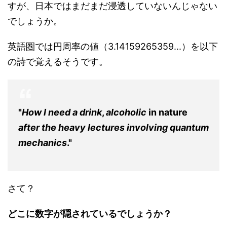
すが、日本ではまだまだ浸透していないんじゃない
でしょうか。
英語圏では円周率の値（
3.14159265359...
）を以下
の詩で覚えるそうです。
"
How I need a drink
,
alcoholic
in nature
after the heavy lectures involving quantum
mechanics
."
さて？
どこに数字が隠されているでしょうか？