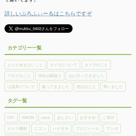
詳しいぷろふぃーるはこちらですぞ
カテゴリー一覧
とりとめもないこと
カメラについて
カメラのこと
ブログのこと
寺社仏閣巡り
山に行ってきました
山道具について
撮ってきました
登山のこと
買いました
タグ一覧
CP+
NIKON
vsco
あじさい
おすすめ
ご朱印
カメラ機材
ニコン
ハナモモ
プロフィール
マンガ