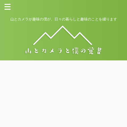
山とカメラが趣味の僕が、日々の暮らしと趣味のことを綴ります