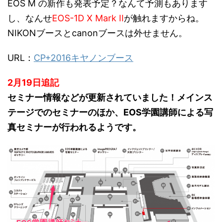
EOS M の新作も発表予定？なんて予測もあります
し、なんせ
EOS-1D X Mark II
が触れますからね。
NIKONブースとcanonブースは外せません。
URL：
CP+2016キヤノンブース
2月19日追記
セミナー情報などが更新されていました！メインス
テージでのセミナーのほか、EOS学園講師による写
真セミナーが行われるようです。