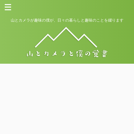
山とカメラが趣味の僕が、日々の暮らしと趣味のことを綴ります