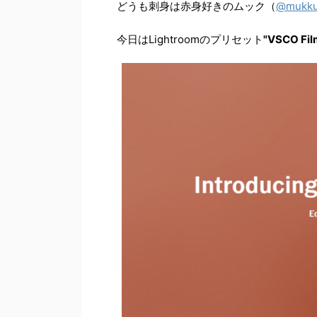
どうも刺身は赤身好きのムック（
@
mukk
今日はLightroomのプリセット
"VSCO Fil