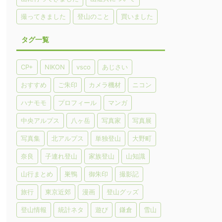
撮ってきました
登山のこと
買いました
タグ一覧
CP+
NIKON
vsco
あじさい
おすすめ
ご朱印
カメラ機材
ニコン
ハナモモ
プロフィール
マンガ
中央アルプス
八ヶ岳
写真家
写真展
写真集
北アルプス
単独登山
大野町
奈良
子連れ登山
家族登山
山知識
山行まとめ
巣鴨
御朱印
撮影記
旅行
東京近郊
漫画
登山グッズ
登山情報
統計ネタ
遊び
鎌倉
雪山