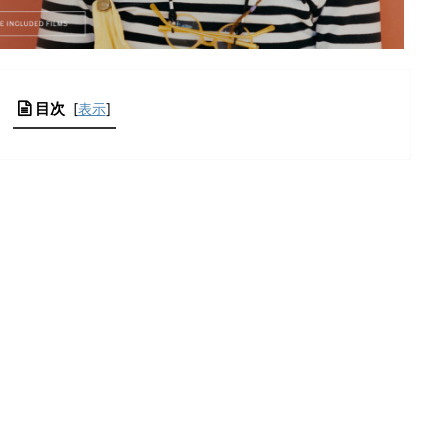
目次
[
表示
]