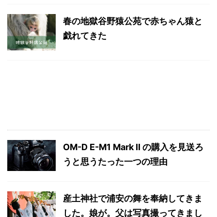
春の地獄谷野猿公苑で赤ちゃん猿と
戯れてきた
OM-D E-M1 Mark II の購入を見送ろ
うと思うたった一つの理由
産土神社で浦安の舞を奉納してきま
した。娘が。父は写真撮ってきまし