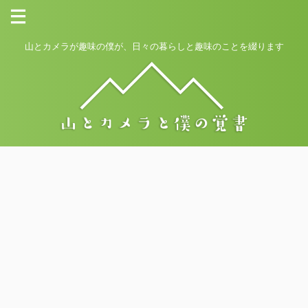
山とカメラが趣味の僕が、日々の暮らしと趣味のことを綴ります