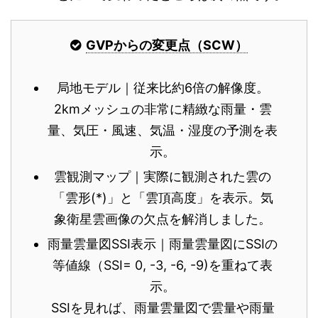
GVPからの変更点（SCW）
局地モデル｜従来比約6倍の解像度。
2kmメッシュの非常に精緻な雨量・雲
量、気圧・風速、気温・湿度の予測を表
示。
雲観測マップ｜実際に観測された雲の
「雲形(*)」と「雲頂高度」を表示。気
象衛星雲画像の欠点を解消しました。
雨量雲量図SSI表示｜雨量雲量図にSSIの
等値線（SSI= 0, -3, -6, -9)を重ねて表
示。
SSIを見れば、雨量雲量図で雲量や雨量