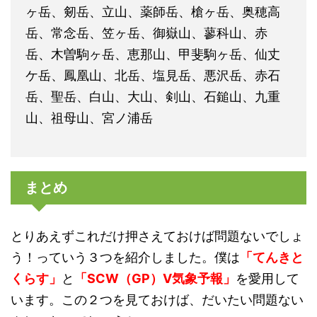
ヶ岳、剱岳、立山、薬師岳、槍ヶ岳、奥穂高
岳、常念岳、笠ヶ岳、御嶽山、蓼科山、赤
岳、木曽駒ヶ岳、恵那山、甲斐駒ヶ岳、仙丈
ケ岳、鳳凰山、北岳、塩見岳、悪沢岳、赤石
岳、聖岳、白山、大山、剣山、石鎚山、九重
山、祖母山、宮ノ浦岳
まとめ
とりあえずこれだけ押さえておけば問題ないでしょ
う！っていう３つを紹介しました。僕は
「てんきと
くらす」
と
「SCW（GP）V気象予報」
を愛用して
います。この２つを見ておけば、だいたい問題ない