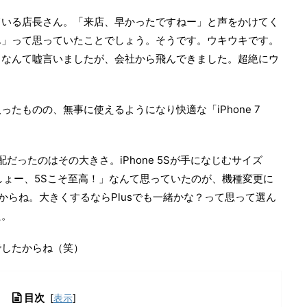
ている店長さん。「来店、早かったですねー」と声をかけてく
ん」って思っていたことでしょう。そうです。ウキウキです。
」なんて嘘言いましたが、会社から飛んできました。超絶にウ
たものの、無事に使えるようになり快適な「iPhone 7
番心配だったのはその大きさ。iPhone 5Sが手になじむサイズ
るでしょー、5Sこそ至高！」なんて思っていたのが、機種変更に
sですからね。大きくするならPlusでも一緒かな？って思って選ん
た。
でしたからね（笑）
目次
[
表示
]