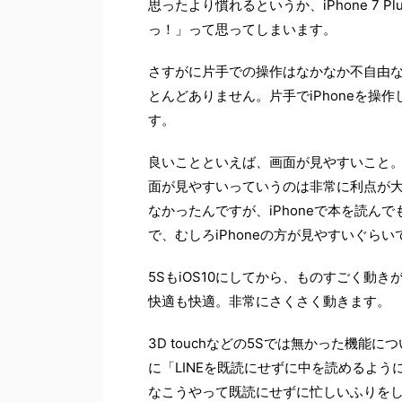
思ったより慣れるというか、iPhone 7 P
っ！」って思ってしまいます。
さすがに片手での操作はなかなか不自由
とんどありません。片手でiPhoneを
す。
良いことといえば、画面が見やすいこと。
面が見やすいっていうのは非常に利点が大き
なかったんですが、iPhoneで本を読ん
で、むしろiPhoneの方が見やすいぐらい
5SもiOS10にしてから、ものすごく動きが
快適も快適。非常にさくさく動きます。
3D touchなどの5Sでは無かった機
に「LINEを既読にせずに中を読めるよ
なこうやって既読にせずに忙しいふりを