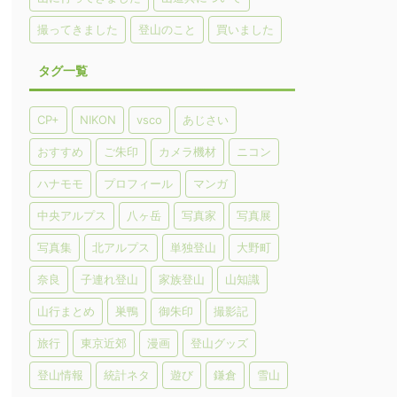
撮ってきました
登山のこと
買いました
タグ一覧
CP+
NIKON
vsco
あじさい
おすすめ
ご朱印
カメラ機材
ニコン
ハナモモ
プロフィール
マンガ
中央アルプス
八ヶ岳
写真家
写真展
写真集
北アルプス
単独登山
大野町
奈良
子連れ登山
家族登山
山知識
山行まとめ
巣鴨
御朱印
撮影記
旅行
東京近郊
漫画
登山グッズ
登山情報
統計ネタ
遊び
鎌倉
雪山