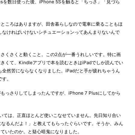
lusを数日使った後、iPhone 5Sを触ると「ちっさ」「見づら
なところはありますが、田舎暮らしなので電車に乗ることもほ
操作しなければいけないシチュエーションってあんまりないんで
さくさくと動くこと。この2点が一番うれしいです。特に画
くて、Kindleアプリで本を読むときはiPadでしか読んでい
でも全然苦にならなくなりました。iPadだと手が疲れちゃうん
です。
もっさりしてしまったんですが、iPhone 7 Plusにしてから
能については、正直ほとんど使いこなせていません。先日知り合い
うになるんだよ！」と教えてもらったぐらいです。そうか、みん
していたのか。と疑心暗鬼になりました。