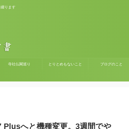
を綴ります
寺社仏閣巡り
とりとめもないこと
ブログのこと
ne7 Plusへと機種変更。3週間でや