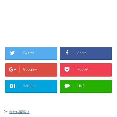
Twitter
Share
Google+
Pocket
Hatena
LINE
-
寺社仏閣巡り