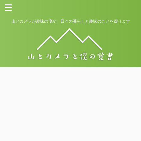
山とカメラが趣味の僕が、日々の暮らしと趣味のことを綴ります