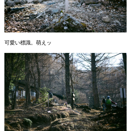
可愛い標識。萌えッ