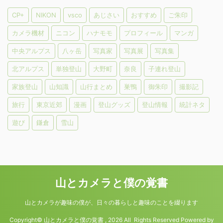
CP+
NIKON
vsco
あじさい
おすすめ
ご朱印
カメラ機材
ニコン
ハナモモ
プロフィール
マンガ
中央アルプス
八ヶ岳
写真家
写真展
写真集
北アルプス
単独登山
大野町
奈良
子連れ登山
家族登山
山知識
山行まとめ
巣鴨
御朱印
撮影記
旅行
東京近郊
漫画
登山グッズ
登山情報
統計ネタ
遊び
鎌倉
雪山
山とカメラと僕の覚書
山とカメラが趣味の僕が、日々の暮らしと趣味のことを綴ります
Copyright© 山とカメラと僕の覚書 , 2026 All Rights Reserved Powered by