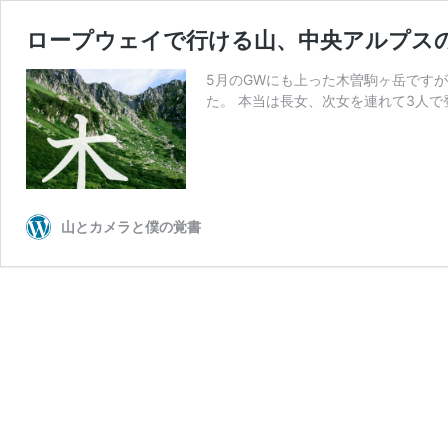
ロープウェイで行ける山、中央アルプス
5月のGWにも上った木曽駒ヶ岳です
た。 本当は長女、次女を連れて3人
山とカメラと僕の覚書